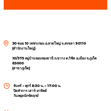
30 ซอย 10 เพชรเกษม อ.หาดใหญ่ จ.สงขลา 90110
(สำนักงานใหญ่)
10/375 หมู่บ้านจอมทองธานี ถ.ขวาง ต.วิชิต อ.เมือง จ.ภูเก็ต
83000
(สาขาภูเก็ต)
จันทร์ – ศุกร์ 8:30 น. – 17:00 น.
ปิดทำการ เสาร์-อาทิตย์
วันหยุดนักขัตฤกษ์