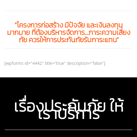
"โครงการก่อสร้าง มีปัจจัย และเงินลงทุน
มากมาย ที่ต้องบริหารจัดการ....ภาระความเสี่ยง
ภัย ควรให้การประกันภัยรับภาระแทน"
[wpforms id=”4442″ title=”true” description=”false”]
เรื่องประกันภัย ให้
เราบริการ